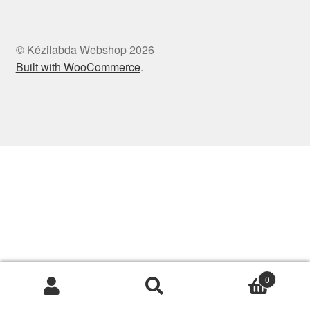
© Kézilabda Webshop 2026
Built with WooCommerce
.
0
Keresés
Keresés
a