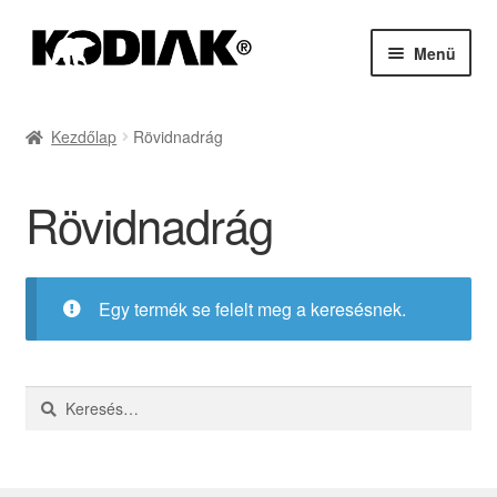
Ugrás
Kilépés
Menü
a
a
navigációhoz
tartalomba
Kezdőlap
Kezdőlap
Rövidnadrág
A fiókom
Rövidnadrág
Kezdőoldal
Kosár
Egy termék se felelt meg a keresésnek.
Pénztár
Keresés: